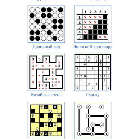
Двоичный код
Японский кроссворд
Китайская стена
Судоку