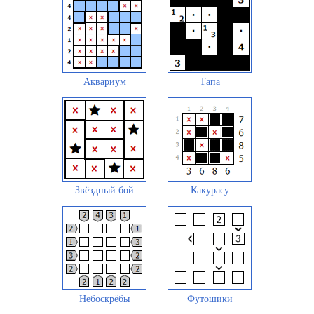
Аквариум
Тапа
Звёздный бой
Какурасу
Небоскрёбы
Футошики