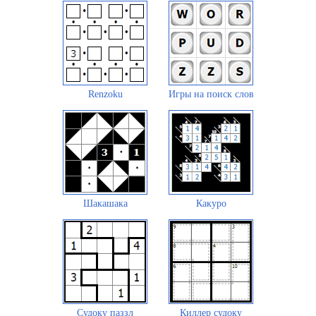
Renzoku
Игры на поиск слов
Шакашака
Какуро
Судоку паззл
Киллер судоку