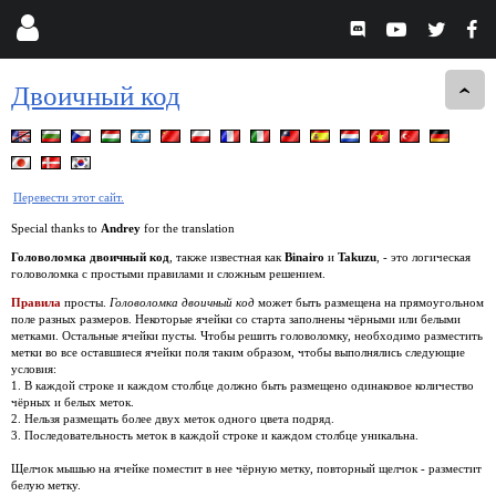
Двоичный код
Перевести этот сайт.
Special thanks to
Andrey
for the translation
Головоломка двоичный код
, также известная как
Binairo
и
Takuzu
, - это логическая
головоломка с простыми правилами и сложным решением.
Правила
просты.
Головоломка двоичный код
может быть размещена на прямоугольном
поле разных размеров. Некоторые ячейки со старта заполнены чёрными или белыми
метками. Остальные ячейки пусты. Чтобы решить головоломку, необходимо разместить
метки во все оставшиеся ячейки поля таким образом, чтобы выполнялись следующие
условия:
1. В каждой строке и каждом столбце должно быть размещено одинаковое количество
чёрных и белых меток.
2. Нельзя размещать более двух меток одного цвета подряд.
3. Последовательность меток в каждой строке и каждом столбце уникальна.
Щелчок мышью на ячейке поместит в нее чёрную метку, повторный щелчок - разместит
белую метку.