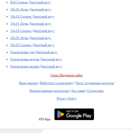
8x8 Сложно Двоичный код+
10x10 Легко Двоичный код+
10x10 Сложно Двоичный код+
14x14 Легко Двоичный код+
14x14 Сложно Двоичный код+
20x20 Легко Двоичный код+
20x20 Сложно Двоичный код+
Головоломка дня Двоичный код+
Головоломка недели Двоичный код+
Головоломка месяца Двоичный код+
Стать Патроном сайта
Ваше мнение
|
Выберите головоломку
|
Часто задаваемые вопросы
Множественная распечатка
|
Зал славы
|
Статистики
Privacy Policy
iOS App